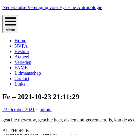
Skip
Nederlandse Vereniging voor Fysische Antropologie
to
content
Menu
Home
NVFA
Bestuur
Actueel
Verleden
FAME
Lidmaatschap
Contact
Links
Fe – 2021-10-23 21:11:29
23 October 2021
~
admin
geachte mevrouw, geachte heer, als iemand gecremeerd is, kan de as da
AUTHOR: Fe