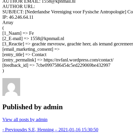
AUTHOR EMAIL: 1558@kpnmail.nl
AUTHOR URL:
SUBJECT: [Nederlandse Vereniging voor Fysische Antropologie] Co
IP: 46.246.64.11
Array
(
[1_Naam] => Fe
[2_E-mail] => 1558@kpnmail.nl
[3_Reactie] => geachte mevrouw, geachte heer, als iemand gecremeerd 
[email_marketing_consent] =>
[entry_title] => Contact
[entry_permalink] => https://nvfanl.wordpress.com/contact/
[feedback_id] => 7cbe0997586454c5ed229069be432997
)
Published by
admin
View all posts by admin
Post
‹ Previous
drs S.E, Henning – 2021-01-16 15:30:50